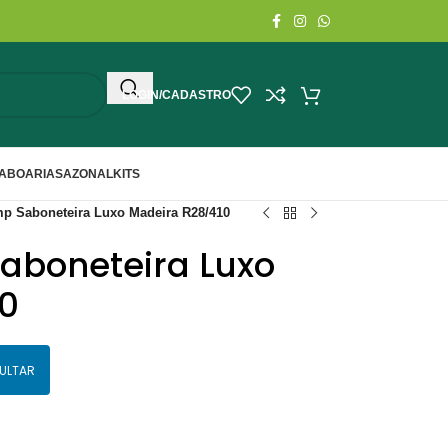
LOGIN/CADASTRO
ABOARIA
SAZONAL
KITS
p Saboneteira Luxo Madeira R28/410
aboneteira Luxo
0
ULTAR