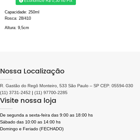
Economize
R$
0,30
no Pix
Capacidade: 250ml
Rosca: 28/410
Altura: 9,5cm
Largura: 8,5 cm
Consulte valores em atacado
Nossa Localização
R. Gastão do Regô Monteiro, 533 São Paulo – SP CEP: 05594-030
(11) 3731-2452
|
(11) 97700-2285
Visite nossa loja
De segunda a sexta-feira das 9:00 as 18:00 hs
Sábado das 10:00 as 14:00 hs
Domingo e Feriado (FECHADO)