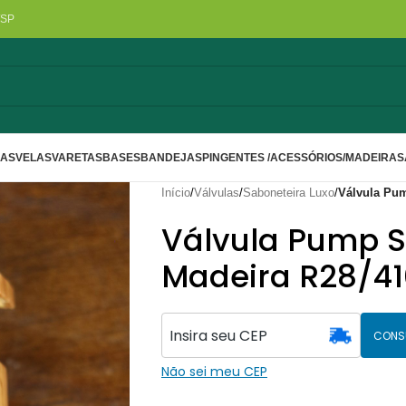
/SP
LAS
VELAS
VARETAS
BASES
BANDEJAS
PINGENTES /ACESSÓRIOS/MADEIRA
S
Início
/
Válvulas
/
Saboneteira Luxo
/
Válvula Pum
Válvula Pump S
Madeira R28/41
CONS
Não sei meu CEP