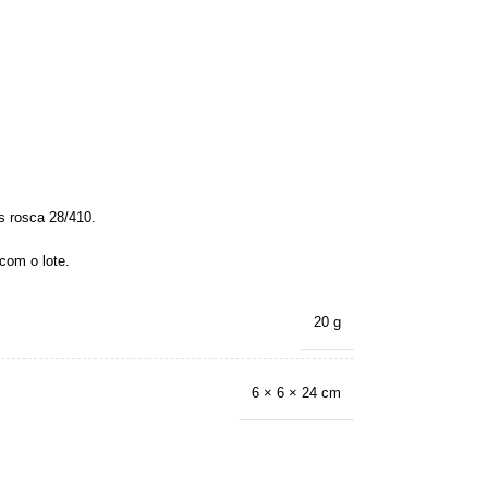
s rosca 28/410.
com o lote.
20 g
6 × 6 × 24 cm