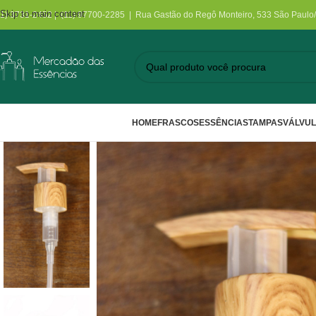
Skip to main content
11) 3731-2452 | (11) 97700-2285 | Rua Gastão do Regô Monteiro, 533 São Paulo
HOME
FRASCOS
ESSÊNCIAS
TAMPAS
VÁLVU