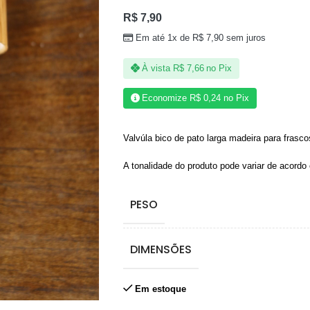
R$
7,90
Em até 1x de
R$
7,90
sem juros
À vista
R$
7,66
no Pix
Economize
R$
0,24
no Pix
Valvúla bico de pato larga madeira para frasco
A tonalidade do produto pode variar de acordo 
PESO
DIMENSÕES
Em estoque