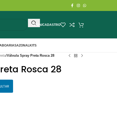
LOGIN/CADASTRO
ABOARIA
SAZONAL
KITS
reta
/
Válvula Spray Preta Rosca 28
Preta Rosca 28
ULTAR