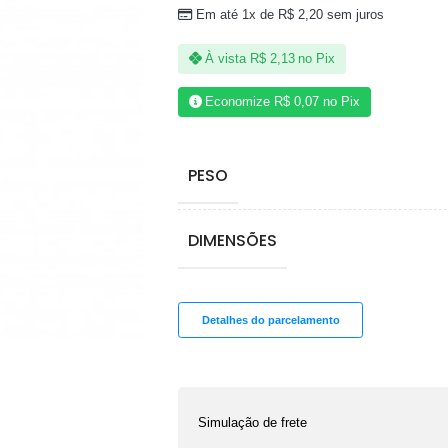
Em até 1x de
R$
2,20
sem juros
À vista
R$
2,13
no Pix
Economize
R$
0,07
no Pix
PESO
DIMENSÕES
Detalhes do parcelamento
Simulação de frete