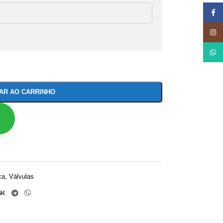
Face
Insta
What
NAR AO CARRINHO
ca
,
Válvulas