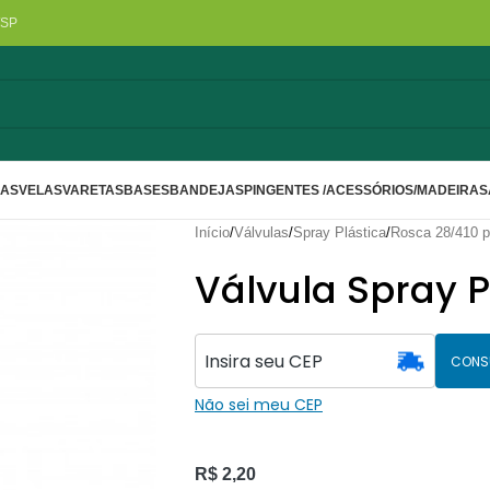
/SP
LAS
VELAS
VARETAS
BASES
BANDEJAS
PINGENTES /ACESSÓRIOS/MADEIRA
S
Início
/
Válvulas
/
Spray Plástica
/
Rosca 28/410 p
Válvula Spray 
CONS
Não sei meu CEP
R$
2,20