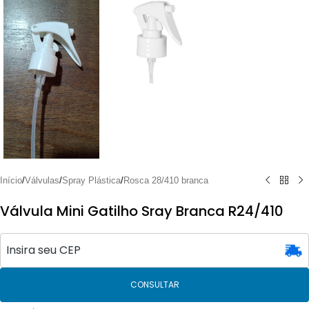
Início
/
Válvulas
/
Spray Plástica
/
Rosca 28/410 branca
Válvula Mini Gatilho Sray Branca R24/410
CONSULTAR