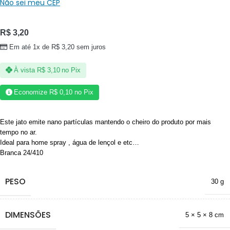
Não sei meu CEP
R$
3,20
Em até 1x de
R$
3,20
sem juros
À vista
R$
3,10
no Pix
Economize
R$
0,10
no Pix
Este jato emite nano partículas mantendo o cheiro do produto por mais
tempo no ar.
Ideal para home spray , água de lençol e etc…
Branca 24/410
PESO
30 g
DIMENSÕES
5 × 5 × 8 cm