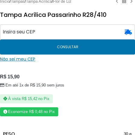
Início
/
Tampas
/
Tampa Acrílica
/
Flor de Liz
Tampa Acrílica Passarinho R28/410
CONSULTAR
Não sei meu CEP
R$
15,90
Em até 1x de
R$
15,90
sem juros
À vista
R$
15,42
no Pix
Economize
R$
0,48
no Pix
PESO
30 g