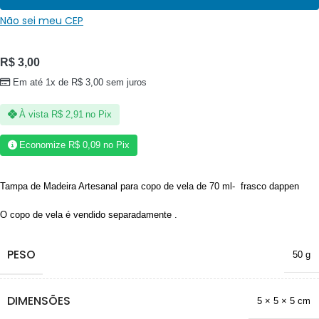
Não sei meu CEP
R$
3,00
Em até 1x de
R$
3,00
sem juros
À vista
R$
2,91
no Pix
Economize
R$
0,09
no Pix
Tampa de Madeira Artesanal para copo de vela de 70 ml- frasco dappen
O copo de vela é vendido separadamente .
PESO
50 g
DIMENSÕES
5 × 5 × 5 cm