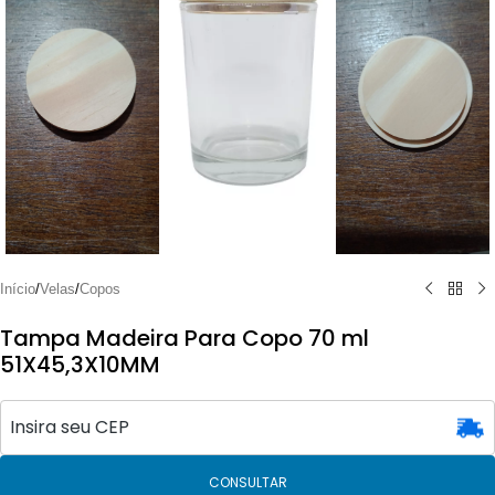
Início
/
Velas
/
Copos
Tampa Madeira Para Copo 70 ml
51X45,3X10MM
CONSULTAR