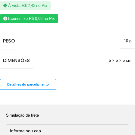
À vista
R$
2,43
no Pix
Economize
R$
0,08
no Pix
PESO
10 g
DIMENSÕES
5 × 5 × 5 cm
Detalhes do parcelamento
Simulação de frete