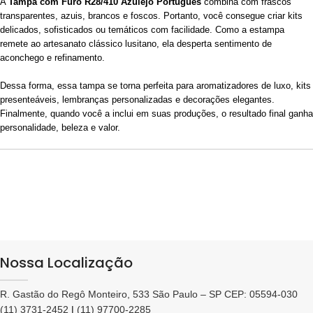
A
Tampa com Furo R28/410 Azulejo Português
combina com frascos
transparentes, azuis, brancos e foscos. Portanto, você consegue criar kits
delicados, sofisticados ou temáticos com facilidade. Como a estampa
remete ao artesanato clássico lusitano, ela desperta sentimento de
aconchego e refinamento.
Dessa forma, essa tampa se torna perfeita para aromatizadores de luxo, kits
presenteáveis, lembranças personalizadas e decorações elegantes.
Finalmente, quando você a inclui em suas produções, o resultado final ganha
personalidade, beleza e valor.
Nossa Localização
R. Gastão do Regô Monteiro, 533 São Paulo – SP CEP: 05594-030
(11) 3731-2452
|
(11) 97700-2285