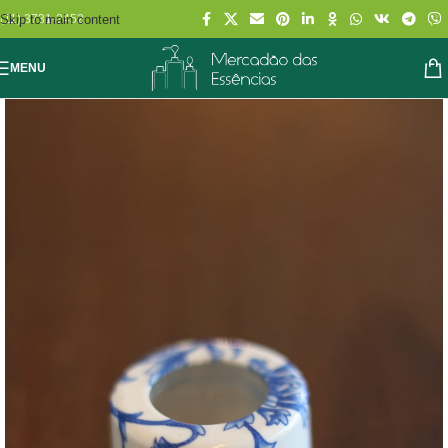
Skip to main content
(11) 3731-2452
MENU