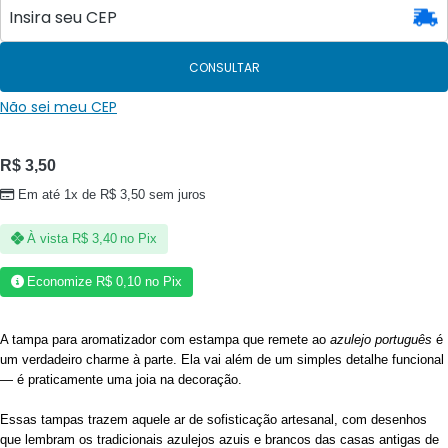
CONSULTAR
Não sei meu CEP
R$
3,50
Em até 1x de
R$
3,50
sem juros
À vista
R$
3,40
no Pix
Economize
R$
0,10
no Pix
A tampa para aromatizador com estampa que remete ao
azulejo português
é
um verdadeiro charme à parte. Ela vai além de um simples detalhe funcional
— é praticamente uma joia na decoração.
Essas tampas trazem aquele ar de sofisticação artesanal, com desenhos
que lembram os tradicionais azulejos azuis e brancos das casas antigas de