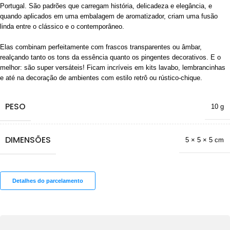
Portugal. São padrões que carregam história, delicadeza e elegância, e
quando aplicados em uma embalagem de aromatizador, criam uma fusão
linda entre o clássico e o contemporâneo.
Elas combinam perfeitamente com frascos transparentes ou âmbar,
realçando tanto os tons da essência quanto os pingentes decorativos. E o
melhor: são super versáteis! Ficam incríveis em kits lavabo, lembrancinhas
e até na decoração de ambientes com estilo retrô ou rústico-chique.
PESO
10 g
DIMENSÕES
5 × 5 × 5 cm
Detalhes do parcelamento