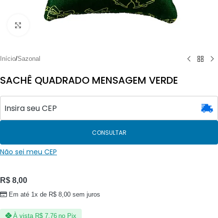
Clique para ampliar
Início
/
Sazonal
SACHÊ QUADRADO MENSAGEM VERDE
CONSULTAR
Não sei meu CEP
R$
8,00
Em até 1x de
R$
8,00
sem juros
À vista
R$
7,76
no Pix