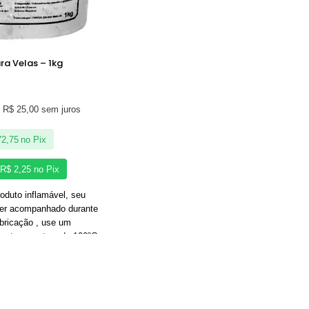
ra Velas – 1kg
e
R$
25,00
sem juros
2,75
no Pix
R$
2,25
no Pix
roduto inflamável, seu
ser acompanhado durante
bricação , use um
r a temperatura de 100ºC
mperaturas superiores a
or e incendeia, em caso de
retimento, desligue o fogo
nte para cessar a
 material sensível para