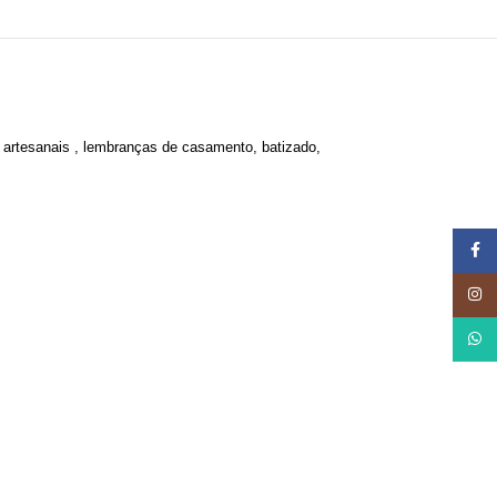
s artesanais , lembranças de casamento, batizado,
Face
Insta
What