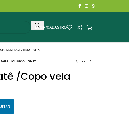
LOGIN/CADASTRO
ABOARIA
SAZONAL
KITS
o vela Dourado 156 ml
atê /Copo vela
ULTAR