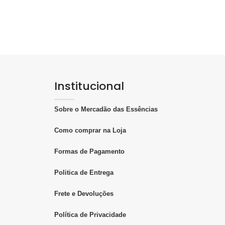
só podemos usar
específicos para velas.
este para conhecer o
duto.
Institucional
Sobre o Mercadão das Essências
Como comprar na Loja
Formas de Pagamento
Politica de Entrega
Frete e Devoluções
Política de Privacidade