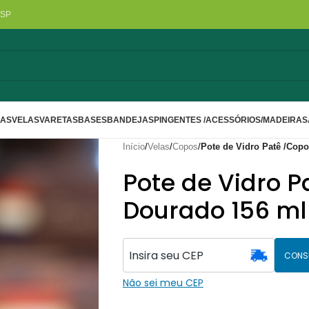
/SP
LAS
VELAS
VARETAS
BASES
BANDEJAS
PINGENTES /ACESSÓRIOS/MADEIRA
S
Início
/
Velas
/
Copos
/
Pote de Vidro Patê /Cop
Pote de Vidro P
Dourado 156 ml
CONS
Não sei meu CEP