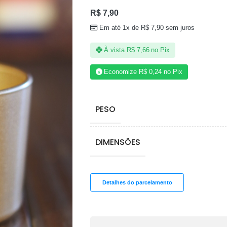
R$
7,90
Em até 1x de
R$
7,90
sem juros
À vista
R$
7,66
no Pix
Economize
R$
0,24
no Pix
PESO
DIMENSÕES
Detalhes do parcelamento