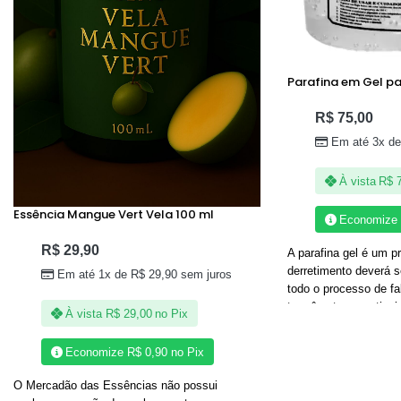
Parafina em Gel pa
R$
75,00
Em até 3x d
À vista
R$
7
Essência Mangue Vert Vela 100 ml
Economize
R$
29,90
A parafina gel é um p
derretimento deverá 
Em até 1x de
R$
29,90
sem juros
todo o processo de fa
termômetro, ao atingi
À vista
R$
29,00
no Pix
retire do fogo. Em te
parafina gel vira vap
Economize
R$
0,90
no Pix
fogo na panela de der
e tampe-a imediatame
O Mercadão das Essências não possui
chama. Trata-se de um