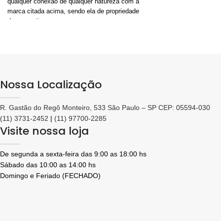
qualquer conexão de qualquer natureza com a
adição de produtos, 
marca citada acima, sendo ela de propriedade
essências e corantes 
da respectiva empresa.
Faça sempre um pré-t
resultado final do pro
Nossa Localização
R. Gastão do Regô Monteiro, 533 São Paulo – SP CEP: 05594-030
(11) 3731-2452
|
(11) 97700-2285
Visite nossa loja
De segunda a sexta-feira das 9:00 as 18:00 hs
Sábado das 10:00 as 14:00 hs
Domingo e Feriado (FECHADO)