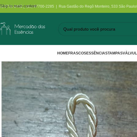
Skip to main content
11) 3731-2452 | (11) 97700-2285 | Rua Gastão do Regô Monteiro, 533 São Paulo
HOME
FRASCOS
ESSÊNCIAS
TAMPAS
VÁLVU