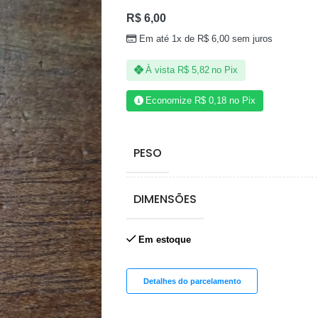
R$
6,00
Em até 1x de
R$
6,00
sem juros
À vista
R$
5,82
no Pix
Economize
R$
0,18
no Pix
PESO
DIMENSÕES
Em estoque
Detalhes do parcelamento