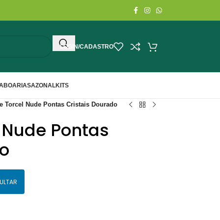
LOGIN/CADASTRO
ABOARIA
SAZONAL
KITS
e Torcel Nude Pontas Cristais Dourado
l Nude Pontas
do
ULTAR