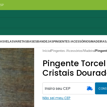
/SP
LAS
VELAS
VARETAS
BASES
BANDEJAS
PINGENTES /ACESSÓRIOS/MADEIRA
S
Início
/
Pingentes /Acessórios/Madeira
/
Pingent
Pingente Torce
Cristais Doura
CONS
Não sei meu CEP