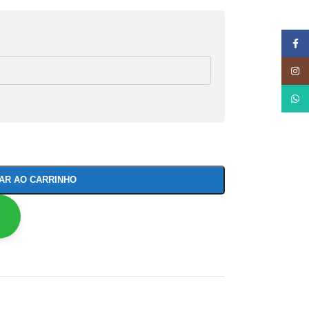
Face
Insta
What
NAR AO CARRINHO