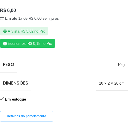
R$
6,00
Em até 1x de
R$
6,00
sem juros
À vista
R$
5,82
no Pix
Economize
R$
0,18
no Pix
PESO
10 g
DIMENSÕES
20 × 2 × 20 cm
Em estoque
Detalhes do parcelamento