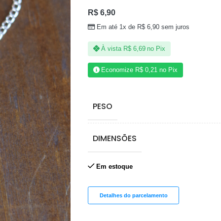
R$
6,90
Em até 1x de
R$
6,90
sem juros
À vista
R$
6,69
no Pix
Economize
R$
0,21
no Pix
PESO
DIMENSÕES
Em estoque
Detalhes do parcelamento