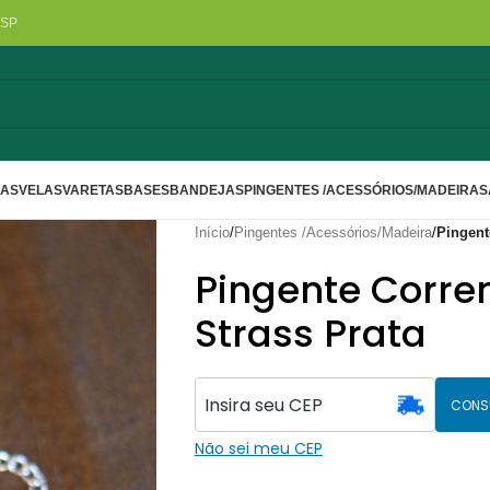
/SP
LAS
VELAS
VARETAS
BASES
BANDEJAS
PINGENTES /ACESSÓRIOS/MADEIRA
S
Início
/
Pingentes /Acessórios/Madeira
/
Pingent
Pingente Corre
Strass Prata
CONS
Não sei meu CEP