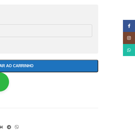
Face
Insta
What
NAR AO CARRINHO