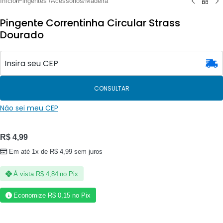
Início
/
Pingentes /Acessórios/Madeira
Pingente Correntinha Circular Strass
Dourado
CONSULTAR
Não sei meu CEP
R$
4,99
Em até 1x de
R$
4,99
sem juros
À vista
R$
4,84
no Pix
Economize
R$
0,15
no Pix