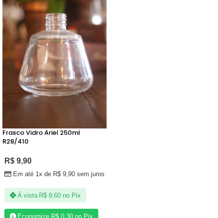
Frasco Vidro Ariel 250ml
R28/410
R$
9,90
Em até 1x de
R$
9,90
sem juros
À vista
R$
9,60
no Pix
Economize
R$
0,30
no Pix