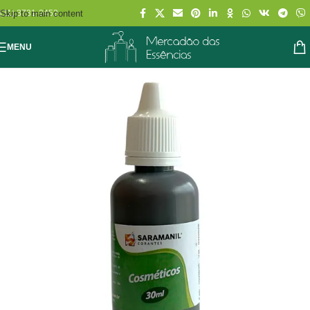
Skip to main content
(11) 3731-2452
MENU