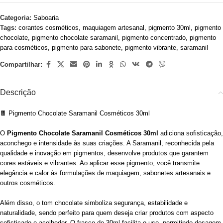
Categoria:
Saboaria
Tags:
corantes cosméticos
,
maquiagem artesanal
,
pigmento 30ml
,
pigmento
chocolate
,
pigmento chocolate saramanil
,
pigmento concentrado
,
pigmento
para cosméticos
,
pigmento para sabonete
,
pigmento vibrante
,
saramanil
Compartilhar:
Descrição
🍫 Pigmento Chocolate Saramanil Cosméticos 30ml
O
Pigmento Chocolate Saramanil Cosméticos 30ml
adiciona sofisticação,
aconchego e intensidade às suas criações. A Saramanil, reconhecida pela
qualidade e inovação em pigmentos, desenvolve produtos que garantem
cores estáveis e vibrantes. Ao aplicar esse pigmento, você transmite
elegância e calor às formulações de maquiagem, sabonetes artesanais e
outros cosméticos.
Além disso, o tom chocolate simboliza segurança, estabilidade e
naturalidade, sendo perfeito para quem deseja criar produtos com aspecto
sofisticado e acolhedor. O frasco de 30ml facilita o uso, permitindo dosagem