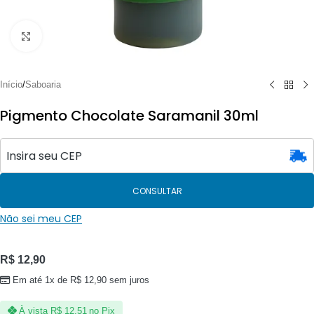
Clique para ampliar
Início
/
Saboaria
Pigmento Chocolate Saramanil 30ml
CONSULTAR
Não sei meu CEP
R$
12,90
Em até 1x de
R$
12,90
sem juros
À vista
R$
12,51
no Pix