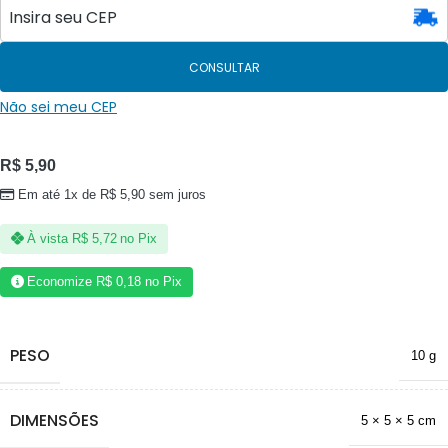
CONSULTAR
Não sei meu CEP
R$
5,90
Em até 1x de
R$
5,90
sem juros
À vista
R$
5,72
no Pix
Economize
R$
0,18
no Pix
PESO
10 g
DIMENSÕES
5 × 5 × 5 cm