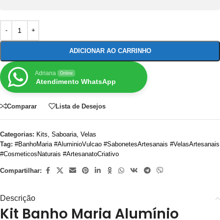
ADICIONAR AO CARRINHO
Adriana
Online
Atendimento WhatsApp
Comparar
Lista de Desejos
Categorias:
Kits
,
Saboaria
,
Velas
Tag:
#BanhoMaria #AluminioVulcao #SabonetesArtesanais #VelasArtesanais
#CosmeticosNaturais #ArtesanatoCriativo
Compartilhar:
Descrição
Kit Banho Maria Alumínio