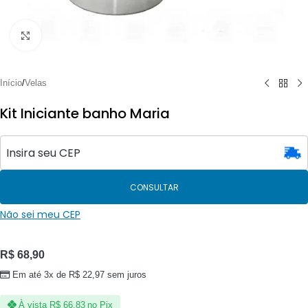
Clique para ampliar
Início
/
Velas
Kit Iniciante banho Maria
CONSULTAR
Não sei meu CEP
R$
68,90
Em até 3x de
R$
22,97
sem juros
À vista
R$
66,83
no Pix