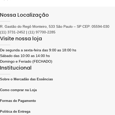
Ela geralmente tem notas mais
profundas e ricas, às vezes com
Nossa Localização
nuances de tabaco, madeira ou frutas
escuras.
R. Gastão do Regô Monteiro, 533 São Paulo – SP CEP: 05594-030
🌑
Black Vanilla — O Encontro do
Mistério com o Conforto
(11) 3731-2452
|
(11) 97700-2285
Visite nossa loja
Misteriosa, intensa e absurdamente
viciante. A
essência para velas Black
Vanilla
, do Mercadão das Essências, é
De segunda a sexta-feira das 9:00 as 18:00 hs
a união perfeita entre o doce
Sábado das 10:00 as 14:00 hs
reconfortante da baunilha e nuances
Domingo e Feriado (FECHADO)
profundas de madeiras escuras e
especiarias. Uma fragrância que
Institucional
abraça a alma e transforma o ambiente
em um refúgio de sofisticação e
Sobre o Mercadão das Essências
sedução. Ideal para momentos de
introspecção, charme noturno ou para
criar aquela atmosfera única que diz:
Como comprar na Loja
“aqui o luxo tem cheiro”. Se deseja um
aroma que desperte os sentidos com
Formas de Pagamento
elegância, essa é a escolha.
Politica de Entrega