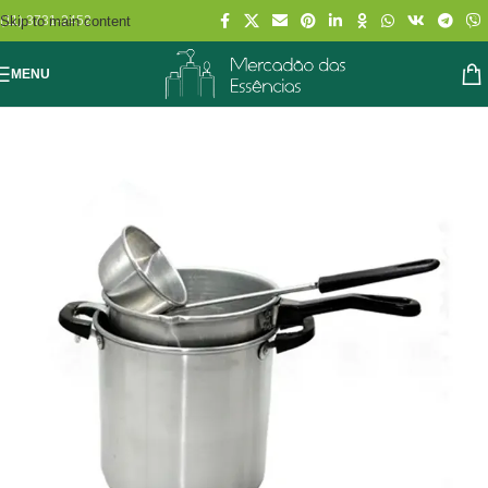
Skip to main content
(11) 3731-2452
MENU