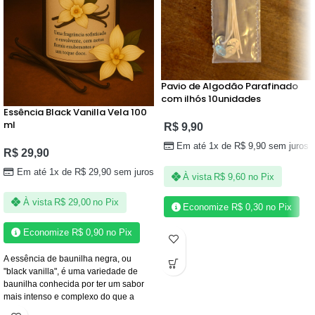
Pavio de Algodão Parafinado
com ilhós 10unidades
Essência Black Vanilla Vela 100
ml
R$
9,90
Em até 1x de
R$
9,90
sem juros
R$
29,90
Em até 1x de
R$
29,90
sem juros
À vista
R$
9,60
no Pix
À vista
R$
29,00
no Pix
Economize
R$
0,30
no Pix
Economize
R$
0,90
no Pix
A essência de baunilha negra, ou
"black vanilla", é uma variedade de
baunilha conhecida por ter um sabor
mais intenso e complexo do que a
baunilha comum.