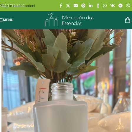
Skip to main content
(11) 3731-2452
MENU