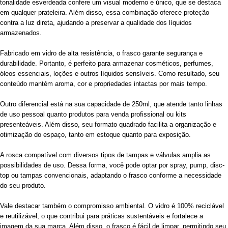
tonalidade esverdeada confere um visual moderno e único, que se destaca
em qualquer prateleira. Além disso, essa combinação oferece proteção
contra a luz direta, ajudando a preservar a qualidade dos líquidos
armazenados.
Fabricado em vidro de alta resistência, o frasco garante segurança e
durabilidade. Portanto, é perfeito para armazenar cosméticos, perfumes,
óleos essenciais, loções e outros líquidos sensíveis. Como resultado, seu
conteúdo mantém aroma, cor e propriedades intactas por mais tempo.
Outro diferencial está na sua capacidade de 250ml, que atende tanto linhas
de uso pessoal quanto produtos para venda profissional ou kits
presenteáveis. Além disso, seu formato quadrado facilita a organização e
otimização do espaço, tanto em estoque quanto para exposição.
A rosca compatível com diversos tipos de tampas e válvulas amplia as
possibilidades de uso. Dessa forma, você pode optar por spray, pump, disc-
top ou tampas convencionais, adaptando o frasco conforme a necessidade
do seu produto.
Vale destacar também o compromisso ambiental. O vidro é 100% reciclável
e reutilizável, o que contribui para práticas sustentáveis e fortalece a
imagem da sua marca. Além disso, o frasco é fácil de limpar, permitindo seu