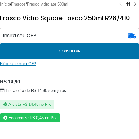
Início
/
Frascos
/
Frasco vidro ate 500ml
Frasco Vidro Square Fosco 250ml R28/410
CONSULTAR
Não sei meu CEP
R$
14,90
Em até 1x de
R$
14,90
sem juros
À vista
R$
14,45
no Pix
Economize
R$
0,45
no Pix