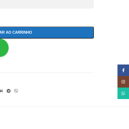
NAR AO CARRINHO
Face
Insta
What