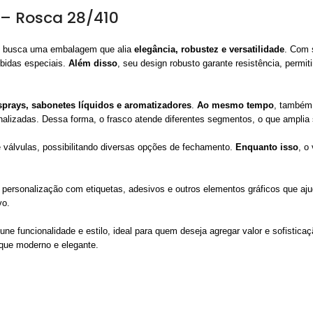
 – Rosca 28/410
em busca uma embalagem que alia
elegância, robustez e versatilidade
. Com 
ebidas especiais.
Além disso
, seu design robusto garante resistência, permi
sprays, sabonetes líquidos e aromatizadores
.
Ao mesmo tempo
, também
nalizadas. Dessa forma, o frasco atende diferentes segmentos, o que amplia 
 válvulas, possibilitando diversas opções de fechamento.
Enquanto isso
, o
a personalização com etiquetas, adesivos e outros elementos gráficos que aju
vo.
e funcionalidade e estilo, ideal para quem deseja agregar valor e sofistica
que moderno e elegante.