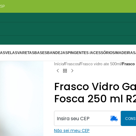
/SP
LAS
VELAS
VARETAS
BASES
BANDEJAS
PINGENTES /ACESSÓRIOS/MADEIRA
S
Início
/
Frascos
/
Frasco vidro ate 500ml
/
Frasco 
Frasco Vidro Ga
Fosca 250 ml R
CONS
Não sei meu CEP