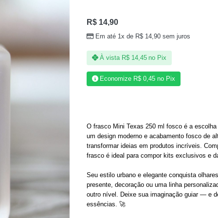
R$
14,90
Em até 1x de
R$
14,90
sem juros
À vista
R$
14,45
no Pix
Economize
R$
0,45
no Pix
O frasco Mini Texas 250 ml fosco é a escolha
um design moderno e acabamento fosco de alta
transformar ideias em produtos incríveis. Co
frasco é ideal para compor kits exclusivos e d
Seu estilo urbano e elegante conquista olhare
presente, decoração ou uma linha personalizad
outro nível. Deixe sua imaginação guiar — e d
essências. 🚀