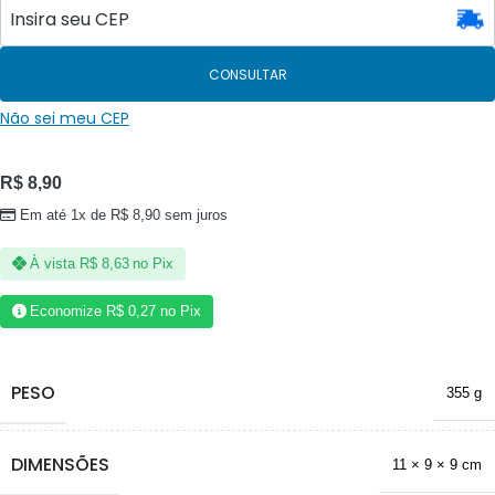
CONSULTAR
Não sei meu CEP
R$
8,90
Em até 1x de
R$
8,90
sem juros
À vista
R$
8,63
no Pix
Economize
R$
0,27
no Pix
PESO
355 g
DIMENSÕES
11 × 9 × 9 cm