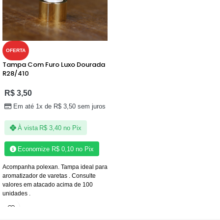
OFERTA
Tampa Com Furo Luxo Dourada
R28/410
R$
3,50
Em até 1x de
R$
3,50
sem juros
À vista
R$
3,40
no Pix
Economize
R$
0,10
no Pix
Acompanha polexan. Tampa ideal para
aromatizador de varetas . Consulte
valores em atacado acima de 100
unidades .