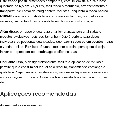
Este frasco possui dimensões compactas, com
10 cm de altura
e base
quadrada de
6,5 cm x 6,5 cm
, facilitando o manuseio, armazenamento e
transporte. Seu peso de
250g
confere robustez, enquanto a rosca padrão
R28/410
garante compatibilidade com diversas tampas, borrifadores e
válvulas, aumentando as possibilidades de uso e customização.
Além disso
, o frasco é ideal para criar lembranças personalizadas e
produtos exclusivos, pois seu tamanho médio é perfeito para doses
individuais ou pequenas quantidades, que fazem sucesso em eventos, feiras
e vendas online.
Por isso
, é uma excelente escolha para quem deseja
inovar e surpreender com embalagens diferenciadas.
Enquanto isso
, o design transparente facilita a aplicação de rótulos e
permite que o consumidor visualize o produto, transmitindo confiança e
qualidade. Seja para aromas delicados, sabonetes líquidos artesanais ou
outras criações, o Frasco Dublin une funcionalidade e charme em um só
item.
Aplicações recomendadas:
Aromatizadores e essências