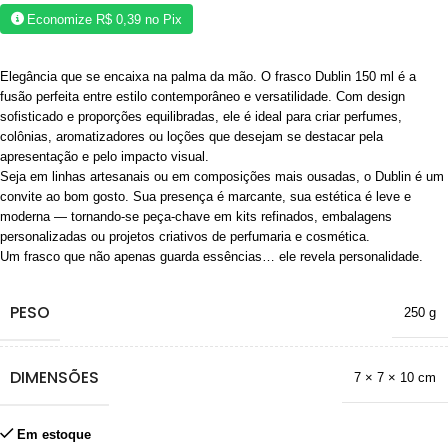
Economize
R$
0,39
no Pix
Elegância que se encaixa na palma da mão. O frasco Dublin 150 ml é a
fusão perfeita entre estilo contemporâneo e versatilidade. Com design
sofisticado e proporções equilibradas, ele é ideal para criar perfumes,
colônias, aromatizadores ou loções que desejam se destacar pela
apresentação e pelo impacto visual.
Seja em linhas artesanais ou em composições mais ousadas, o Dublin é um
convite ao bom gosto. Sua presença é marcante, sua estética é leve e
moderna — tornando-se peça-chave em kits refinados, embalagens
personalizadas ou projetos criativos de perfumaria e cosmética.
Um frasco que não apenas guarda essências… ele revela personalidade.
PESO
250 g
DIMENSÕES
7 × 7 × 10 cm
Em estoque