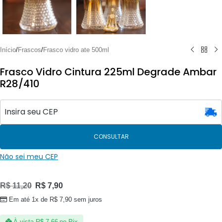
Início
/
Frascos
/
Frasco vidro ate 500ml
Frasco Vidro Cintura 225ml Degrade Ambar
R28/410
CONSULTAR
Não sei meu CEP
R$
11,20
R$
7,90
Em até 1x de
R$
7,90
sem juros
À vista
R$
7,66
no Pix