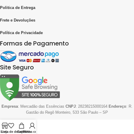
Politica de Entrega
Frete e Devoluções
Política de Privacidade
Formas de Pagamento
Site Seguro
Empresa
: Mercadão das Essências
CNPJ
: 28238215000164
Endereço
: R.
Gastão do Regô Monteiro, 533 São Paulo – SP
Lista de desejos
Loja
Carrinho
Minha conta