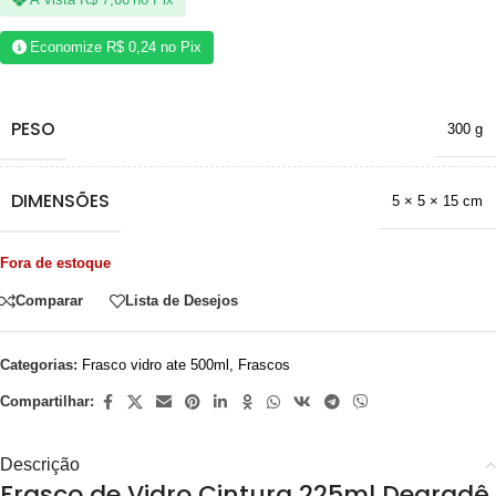
Economize
R$
0,24
no Pix
PESO
300 g
DIMENSÕES
5 × 5 × 15 cm
Fora de estoque
Comparar
Lista de Desejos
Categorias:
Frasco vidro ate 500ml
,
Frascos
Compartilhar:
Descrição
Frasco de Vidro Cintura 225ml Degradê