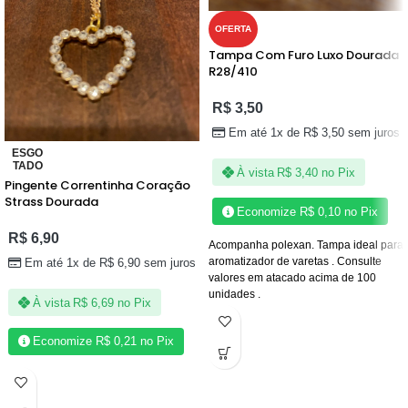
OFERTA
Tampa Com Furo Luxo Dourada
R28/410
R$
3,50
Em até 1x de
R$
3,50
sem juros
ESGO
TADO
À vista
R$
3,40
no Pix
Pingente Correntinha Coração
Strass Dourada
Economize
R$
0,10
no Pix
R$
6,90
Acompanha polexan. Tampa ideal para
aromatizador de varetas . Consulte
Em até 1x de
R$
6,90
sem juros
valores em atacado acima de 100
unidades .
À vista
R$
6,69
no Pix
Economize
R$
0,21
no Pix