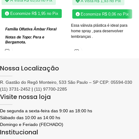
À vista
R$
63,05
no Pix
À vista
R$
1,93
no Pix
Economize
R$
1,95
no Pix
Economize
R$
0,06
no Pix
Essa válvula plástica é ideal para
Família Olfativa Âmbar Floral
home spray , para desenvolver
lembranças .
Notas de Topo: Pera e
Bergamota.
Notas de Coração: Tuberosa,
Flor de Laranjeira e Jasmim
Sambac.
Nossa Localização
Notas de Fundo: Baunilha,
Patchouli, Ambroxan e Vetiver.
R. Gastão do Regô Monteiro, 533 São Paulo – SP CEP: 05594-030
(11) 3731-2452
|
(11) 97700-2285
Visite nossa loja
De segunda a sexta-feira das 9:00 as 18:00 hs
Sábado das 10:00 as 14:00 hs
Domingo e Feriado (FECHADO)
Institucional