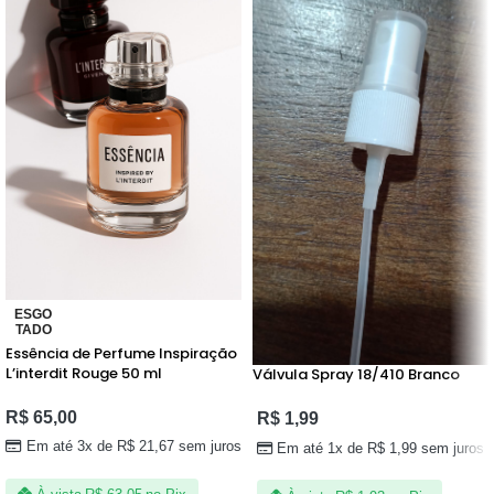
ESGO
TADO
Essência de Perfume Inspiração
L’interdit Rouge 50 ml
Válvula Spray 18/410 Branco
R$
65,00
R$
1,99
Em até 3x de
R$
21,67
sem juros
Em até 1x de
R$
1,99
sem juros