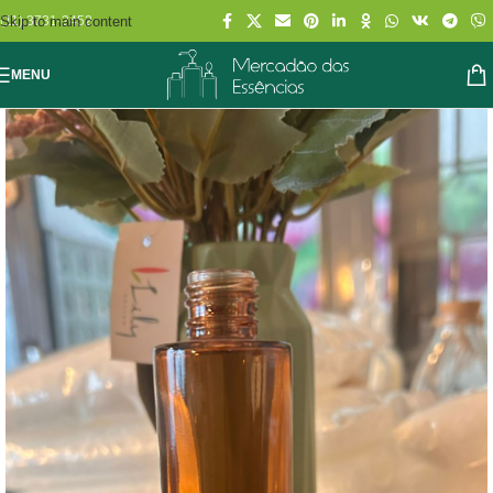
Skip to main content
(11) 3731-2452
MENU