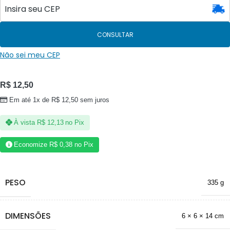
CONSULTAR
Não sei meu CEP
R$
12,50
Em até 1x de
R$
12,50
sem juros
À vista
R$
12,13
no Pix
Economize
R$
0,38
no Pix
PESO
335 g
DIMENSÕES
6 × 6 × 14 cm