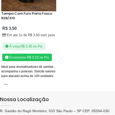
Tampa Com Furo Preta Fosco
R28/410
R$
3,50
Em até 1x de
R$
3,50
sem juros
À vista
R$
3,40
no Pix
Economize
R$
0,10
no Pix
Ideal para aromatizadores de varetas ,
acompanha o polexan. Solicite valores
para atacado acima de 100 unidades .
Nossa Localização
R. Gastão do Regô Monteiro, 533 São Paulo – SP CEP: 05594-030