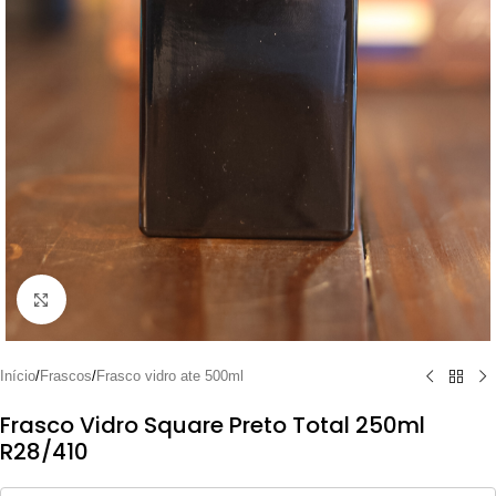
Clique para ampliar
Início
/
Frascos
/
Frasco vidro ate 500ml
Frasco Vidro Square Preto Total 250ml
R28/410