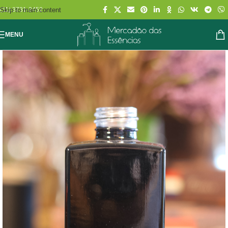
Skip to main content
(11) 3731-2452
MENU