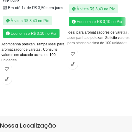
Em até 1x de
R$
3,50
sem juros
À vista
R$
3,40
no Pix
À vista
R$
3,40
no Pix
Economize
R$
0,10
no Pix
Ideal para aromatizadores de varetas ,
Economize
R$
0,10
no Pix
acompanha o polexan. Solicite valores
para atacado acima de 100 unidades .
Acompanha polexan. Tampa ideal para
aromatizador de varetas . Consulte
valores em atacado acima de 100
unidades .
Nossa Localização