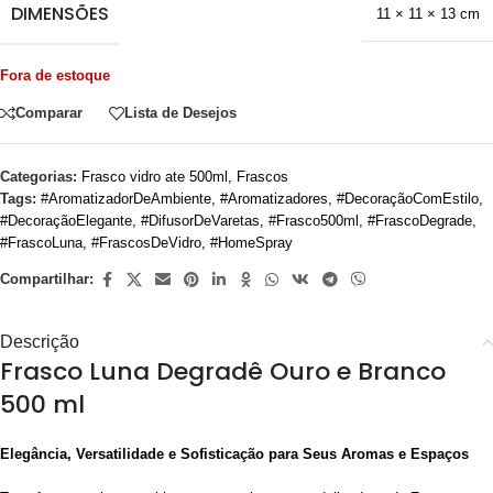
DIMENSÕES
11 × 11 × 13 cm
Fora de estoque
Comparar
Lista de Desejos
Categorias:
Frasco vidro ate 500ml
,
Frascos
Tags:
#AromatizadorDeAmbiente
,
#Aromatizadores
,
#DecoraçãoComEstilo
,
#DecoraçãoElegante
,
#DifusorDeVaretas
,
#Frasco500ml
,
#FrascoDegrade
,
#FrascoLuna
,
#FrascosDeVidro
,
#HomeSpray
Compartilhar:
Descrição
Frasco Luna Degradê Ouro e Branco
500 ml
Elegância, Versatilidade e Sofisticação para Seus Aromas e Espaços