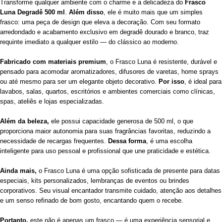
Transforme qualquer ambiente com o charme e a delicadeza do
Frasco
Luna Degradê 500 ml
.
Além disso
, ele é muito mais que um simples
frasco: uma peça de design que eleva a decoração. Com seu formato
arredondado e acabamento exclusivo em degradê dourado e branco, traz
requinte imediato a qualquer estilo — do clássico ao moderno.
Fabricado com materiais premium
, o Frasco Luna é resistente, durável e
pensado para acomodar aromatizadores, difusores de varetas, home sprays
ou até mesmo para ser um elegante objeto decorativo.
Por isso
, é ideal para
lavabos, salas, quartos, escritórios e ambientes comerciais como clínicas,
spas, ateliês e lojas especializadas.
Além da beleza,
ele possui capacidade generosa de 500 ml, o que
proporciona maior autonomia para suas fragrâncias favoritas, reduzindo a
necessidade de recargas frequentes.
Dessa forma
, é uma escolha
inteligente para uso pessoal e profissional que une praticidade e estética.
Ainda mais,
o Frasco Luna é uma opção sofisticada de presente para datas
especiais, kits personalizados, lembranças de eventos ou brindes
corporativos. Seu visual encantador transmite cuidado, atenção aos detalhes
e um senso refinado de bom gosto, encantando quem o recebe.
Portanto,
este não é apenas um frasco — é uma experiência sensorial e