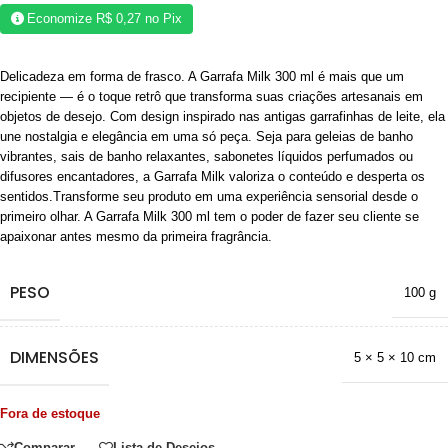
Economize
R$
0,27
no Pix
Delicadeza em forma de frasco. A Garrafa Milk 300 ml é mais que um
recipiente — é o toque retrô que transforma suas criações artesanais em
objetos de desejo. Com design inspirado nas antigas garrafinhas de leite, ela
une nostalgia e elegância em uma só peça. Seja para geleias de banho
vibrantes, sais de banho relaxantes, sabonetes líquidos perfumados ou
difusores encantadores, a Garrafa Milk valoriza o conteúdo e desperta os
sentidos.Transforme seu produto em uma experiência sensorial desde o
primeiro olhar. A Garrafa Milk 300 ml tem o poder de fazer seu cliente se
apaixonar antes mesmo da primeira fragrância.
PESO
100 g
DIMENSÕES
5 × 5 × 10 cm
Fora de estoque
Comparar
Lista de Desejos