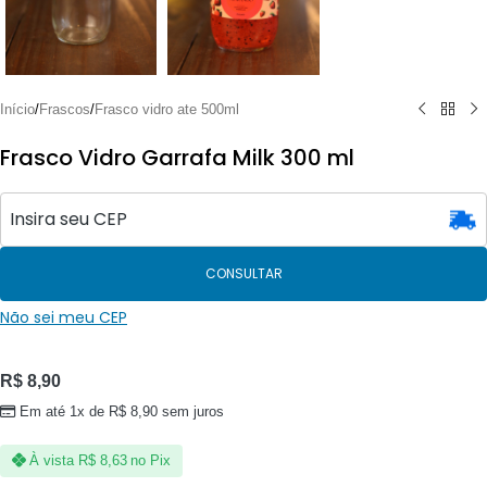
Início
/
Frascos
/
Frasco vidro ate 500ml
Frasco Vidro Garrafa Milk 300 ml
CONSULTAR
Não sei meu CEP
R$
8,90
Em até 1x de
R$
8,90
sem juros
À vista
R$
8,63
no Pix