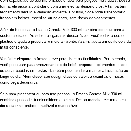
Com capacidade de 300 ml, o frasco é ideal para porções individuais. Dessa
forma, ele ajuda a controlar o consumo e evitar desperdícios. A tampa tem
fechamento seguro e vedação eficiente. Por isso, você pode transportar o
frasco em bolsas, mochilas ou no carro, sem riscos de vazamentos.
Além de funcional, o Frasco Garrafa Milk 300 ml também contribui para a
sustentabilidade. Ao substituir garrafas descartáveis, você reduz o uso de
plástico e ajuda a preservar o meio ambiente. Assim, adota um estilo de vida
mais consciente.
Versátil e elegante, o frasco serve para diversas finalidades. Por exemplo,
você pode usar para armazenar leite do bebê, preparar suplementos fitness
ou servir bebidas em festas. Também pode ajudar a manter a hidratação ao
longo do dia. Além disso, seu design clássico valoriza cozinhas e mesas
como peça decorativa.
Seja para presentear ou para uso pessoal, o Frasco Garrafa Milk 300 ml
combina qualidade, funcionalidade e beleza. Dessa maneira, ele torna seu
dia a dia mais prático, saudável e sustentável.