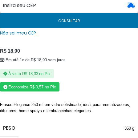
CONSULTAR
Não sei meu CEP
R$
18,90
Em até 1x de
R$
18,90
sem juros
À vista
R$
18,33
no Pix
Economize
R$
0,57
no Pix
Frasco Elegance 250 ml em vidro sofisticado, ideal para aromatizadores,
difusores, home sprays e lembrancinhas elegantes.
PESO
350 g