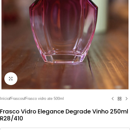
Clique para ampliar
Início
/
Frascos
/
Frasco vidro ate 500ml
Frasco Vidro Elegance Degrade Vinho 250ml
R28/410