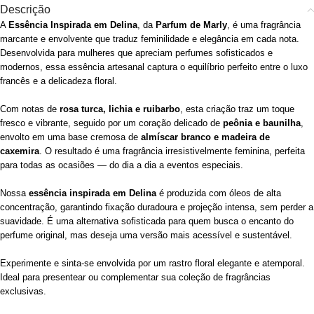
Descrição
A
Essência Inspirada em Delina
, da
Parfum de Marly
, é uma fragrância
marcante e envolvente que traduz feminilidade e elegância em cada nota.
Desenvolvida para mulheres que apreciam perfumes sofisticados e
modernos, essa essência artesanal captura o equilíbrio perfeito entre o luxo
francês e a delicadeza floral.
Com notas de
rosa turca, lichia e ruibarbo
, esta criação traz um toque
fresco e vibrante, seguido por um coração delicado de
peônia e baunilha
,
envolto em uma base cremosa de
almíscar branco e madeira de
caxemira
. O resultado é uma fragrância irresistivelmente feminina, perfeita
para todas as ocasiões — do dia a dia a eventos especiais.
Nossa
essência inspirada em Delina
é produzida com óleos de alta
concentração, garantindo fixação duradoura e projeção intensa, sem perder a
suavidade. É uma alternativa sofisticada para quem busca o encanto do
perfume original, mas deseja uma versão mais acessível e sustentável.
Experimente e sinta-se envolvida por um rastro floral elegante e atemporal.
Ideal para presentear ou complementar sua coleção de fragrâncias
exclusivas.