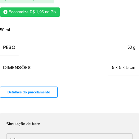
Economize
R$
1,95
no Pix
50 ml
PESO
50 g
DIMENSÕES
5 × 5 × 5 cm
Detalhes do parcelamento
Simulação de frete