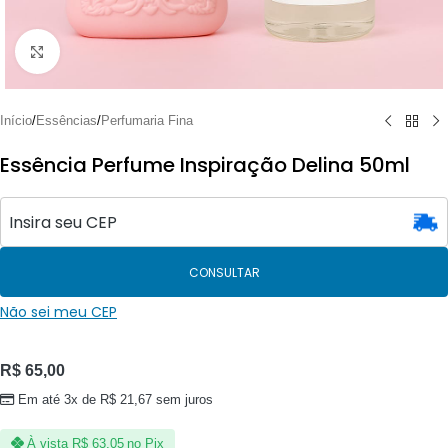
Clique para ampliar
Início
/
Essências
/
Perfumaria Fina
Essência Perfume Inspiração Delina 50ml
CONSULTAR
Não sei meu CEP
R$
65,00
Em até 3x de
R$
21,67
sem juros
À vista
R$
63,05
no Pix