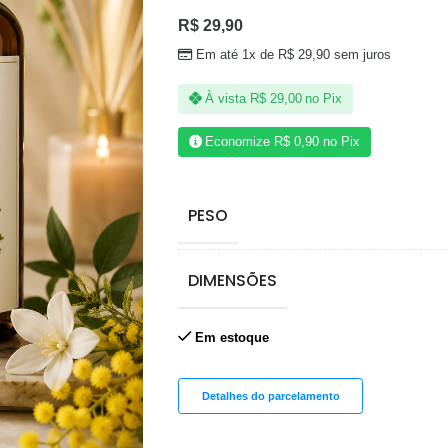
R$
29,90
Em até 1x de
R$
29,90
sem juros
À vista
R$
29,00
no Pix
Economize
R$
0,90
no Pix
PESO
DIMENSÕES
Em estoque
Detalhes do parcelamento