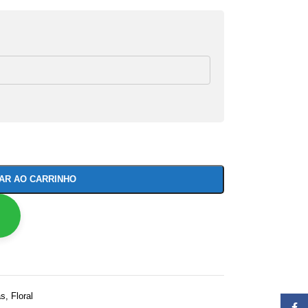
NAR AO CARRINHO
as
,
Floral
Face