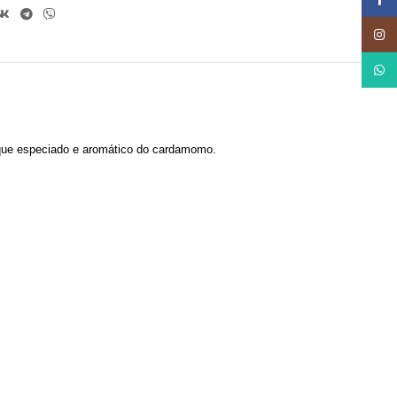
Insta
What
oque especiado e aromático do cardamomo.