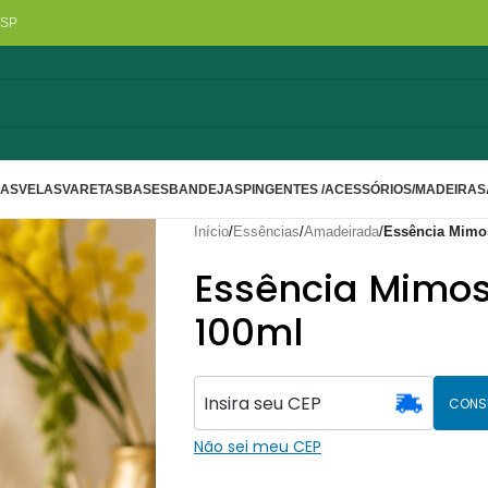
/SP
LAS
VELAS
VARETAS
BASES
BANDEJAS
PINGENTES /ACESSÓRIOS/MADEIRA
S
Início
/
Essências
/
Amadeirada
/
Essência Mimo
Essência Mimo
100ml
CONS
Não sei meu CEP