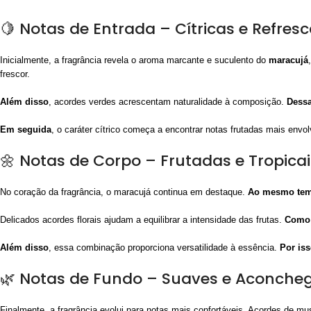
🍋 Notas de Entrada – Cítricas e Refres
Inicialmente, a fragrância revela o aroma marcante e suculento do
maracujá
frescor.
Além disso
, acordes verdes acrescentam naturalidade à composição.
Dessa
Em seguida
, o caráter cítrico começa a encontrar notas frutadas mais envo
🌼 Notas de Corpo – Frutadas e Tropicai
No coração da fragrância, o maracujá continua em destaque.
Ao mesmo te
Delicados acordes florais ajudam a equilibrar a intensidade das frutas.
Como 
Além disso
, essa combinação proporciona versatilidade à essência.
Por is
🌿 Notas de Fundo – Suaves e Aconche
Finalmente, a fragrância evolui para notas mais confortáveis. Acordes de 