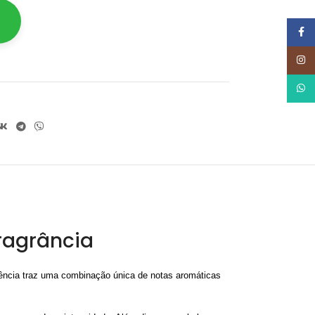
Face
Insta
What
ragrância
ência traz uma combinação única de notas aromáticas