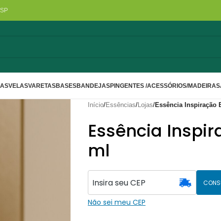
/SP
LAS
VELAS
VARETAS
BASES
BANDEJAS
PINGENTES /ACESSÓRIOS/MADEIRA
S
Início
/
Essências
/
Lojas
/
Essência Inspiração
Essência Inspir
ml
CONS
Não sei meu CEP