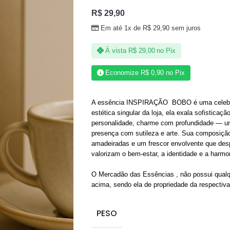
R$
29,90
Em até 1x de
R$
29,90
sem juros
À vista
R$
29,00
no Pix
Economize
R$
0,90
no Pix
A essência INSPIRAÇÃO BOBO é uma celebraç
estética singular da loja, ela exala sofistica
personalidade, charme com profundidade — uma
presença com sutileza e arte. Sua composição
amadeiradas e um frescor envolvente que des
valorizam o bem-estar, a identidade e a harmon
O Mercadão das Essências , não possui qualq
acima, sendo ela de propriedade da respectiv
PESO