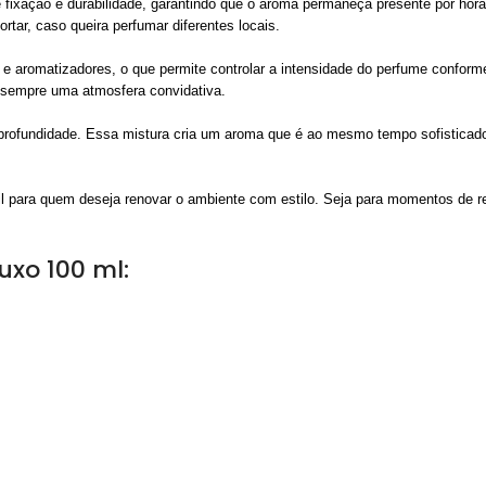
fixação e durabilidade, garantindo que o aroma permaneça presente por hor
ortar, caso queira perfumar diferentes locais.
ys e aromatizadores, o que permite controlar a intensidade do perfume confo
o sempre uma atmosfera convidativa.
e profundidade. Essa mistura cria um aroma que é ao mesmo tempo sofisticad
 para quem deseja renovar o ambiente com estilo. Seja para momentos de re
uxo 100 ml: