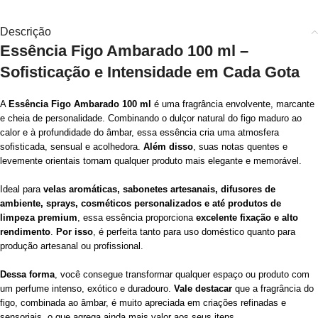
Descrição
Essência Figo Ambarado 100 ml –
Sofisticação e Intensidade em Cada Gota
A
Essência Figo Ambarado 100 ml
é uma fragrância envolvente, marcante
e cheia de personalidade. Combinando o dulçor natural do figo maduro ao
calor e à profundidade do âmbar, essa essência cria uma atmosfera
sofisticada, sensual e acolhedora.
Além disso
, suas notas quentes e
levemente orientais tornam qualquer produto mais elegante e memorável.
Ideal para
velas aromáticas, sabonetes artesanais, difusores de
ambiente, sprays, cosméticos personalizados e até produtos de
limpeza premium
, essa essência proporciona
excelente fixação e alto
rendimento
.
Por isso
, é perfeita tanto para uso doméstico quanto para
produção artesanal ou profissional.
Dessa forma
, você consegue transformar qualquer espaço ou produto com
um perfume intenso, exótico e duradouro.
Vale destacar
que a fragrância do
figo, combinada ao âmbar, é muito apreciada em criações refinadas e
sensoriais, o que agrega ainda mais valor aos seus itens.