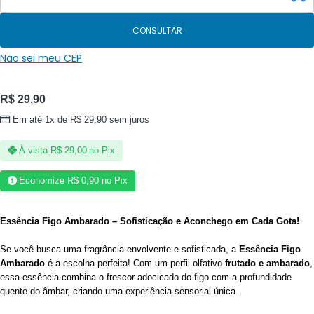
CONSULTAR
Não sei meu CEP
R$
29,90
Em até 1x de
R$
29,90
sem juros
À vista
R$
29,00
no Pix
Economize
R$
0,90
no Pix
Essência Figo Ambarado – Sofisticação e Aconchego em Cada Gota!
Se você busca uma fragrância envolvente e sofisticada, a
Essência Figo
Ambarado
é a escolha perfeita! Com um perfil olfativo
frutado e ambarado
,
essa essência combina o frescor adocicado do figo com a profundidade
quente do âmbar, criando uma experiência sensorial única.