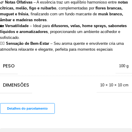
🌿
Notas Olfativas
– A essência traz um equilíbrio harmonioso entre
notas
cítricas, melão, figo e ruibarbo
, complementadas por
flores brancas,
muguet e frésia
, finalizando com um fundo marcante de
musk branco,
âmbar e madeiras nobres
.
🏡
Versatilidade
– Ideal para
difusores, velas, home sprays, sabonetes
líquidos e aromatizadores
, proporcionando um ambiente acolhedor e
sofisticado.
💆‍♂️
Sensação de Bem-Estar
– Seu aroma quente e envolvente cria uma
atmosfera relaxante e elegante, perfeita para momentos especiais
PESO
100 g
DIMENSÕES
10 × 10 × 10 cm
Detalhes do parcelamento