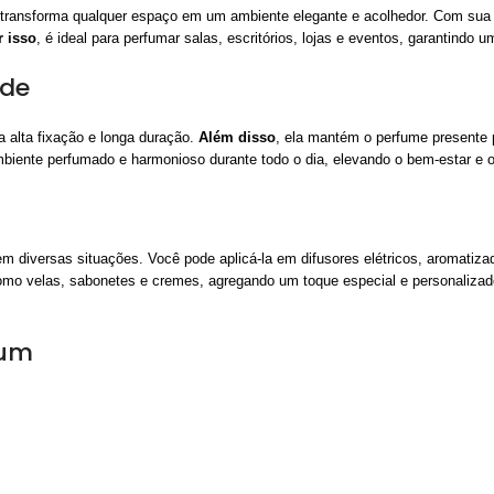
 transforma qualquer espaço em um ambiente elegante e acolhedor. Com sua c
r isso
, é ideal para perfumar salas, escritórios, lojas e eventos, garantindo 
ade
 alta fixação e longa duração.
Além disso
, ela mantém o perfume presente 
biente perfumado e harmonioso durante todo o dia, elevando o bem-estar e o
m diversas situações. Você pode aplicá-la em difusores elétricos, aromatiz
 como velas, sabonetes e cremes, agregando um toque especial e personaliza
ium