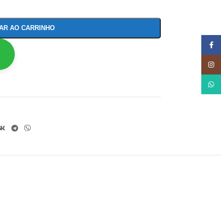
NAR AO CARRINHO
Face
Insta
What