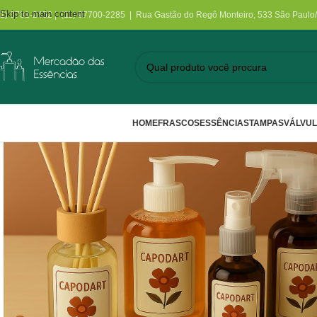
Skip to main content
11) 3731-2452 | (11) 97700-2285 | Rua Gastão do Regô Monteiro, 533 São Paulo
HOME
FRASCOS
ESSÊNCIAS
TAMPAS
VÁLVU