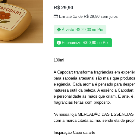
R$
29,90
Em até 1x de
R$
29,90
sem juros
À vista
R$
29,00
no Pix
Economize
R$
0,90
no Pix
100ml
A Capodart transforma fragrâncias em experiê
para saboaria artesanal são mais que produto
elegância. Cada aroma é pensado para desper
natureza sutil da beleza. A essência Capodart 
e personalidade às mãos que criam. É arte, é a
fragrâncias feitas com propósito.
*A nossa loja MERCADÃO DAS ESSÊNCIAS não
com a marca citada acima, sendo ela de propr
Inspiração Capo da arte