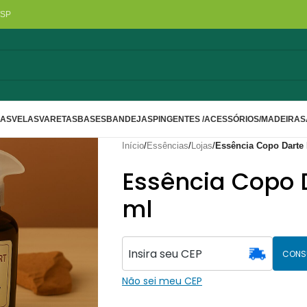
/SP
LAS
VELAS
VARETAS
BASES
BANDEJAS
PINGENTES /ACESSÓRIOS/MADEIRA
S
Início
/
Essências
/
Lojas
/
Essência Copo Darte
Essência Copo 
ml
CONS
Não sei meu CEP