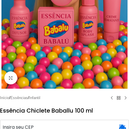
Clique para ampliar
Início
/
Essências
/
Infantil
Essência Chiclete Baballu 100 ml