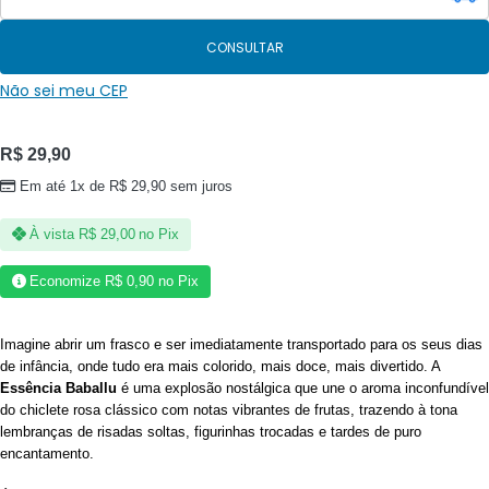
CONSULTAR
Não sei meu CEP
R$
29,90
Em até 1x de
R$
29,90
sem juros
À vista
R$
29,00
no Pix
Economize
R$
0,90
no Pix
Imagine abrir um frasco e ser imediatamente transportado para os seus dias
de infância, onde tudo era mais colorido, mais doce, mais divertido. A
Essência Baballu
é uma explosão nostálgica que une o aroma inconfundível
do chiclete rosa clássico com notas vibrantes de frutas, trazendo à tona
lembranças de risadas soltas, figurinhas trocadas e tardes de puro
encantamento.