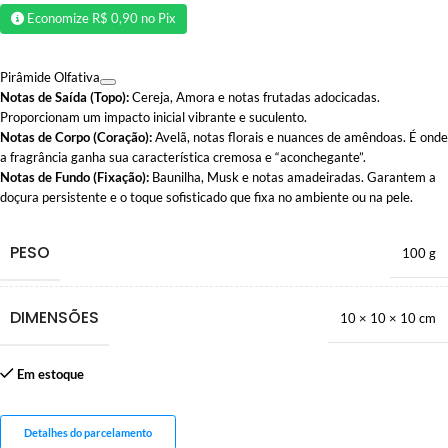
Economize
R$
0,90
no Pix
Pirâmide Olfativa
Notas de Saída (Topo):
Cereja, Amora e notas frutadas adocicadas.
Proporcionam um impacto inicial vibrante e suculento.
Notas de Corpo (Coração):
Avelã, notas florais e nuances de amêndoas. É onde
a fragrância ganha sua característica cremosa e “aconchegante”.
Notas de Fundo (Fixação):
Baunilha, Musk e notas amadeiradas. Garantem a
doçura persistente e o toque sofisticado que fixa no ambiente ou na pele.
PESO
100 g
DIMENSÕES
10 × 10 × 10 cm
Em estoque
Detalhes do parcelamento