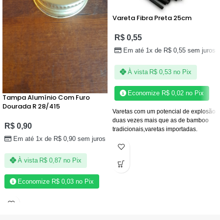
Vareta Fibra Preta 25cm
R$
0,55
Em até 1x de
R$
0,55
sem juros
À vista
R$
0,53
no Pix
Economize
R$
0,02
no Pix
Tampa Alumínio Com Furo
Dourada R 28/415
Varetas com um potencial de explosão
duas vezes mais que as de bamboo
R$
0,90
tradicionais,varetas importadas.
Em até 1x de
R$
0,90
sem juros
À vista
R$
0,87
no Pix
Economize
R$
0,03
no Pix