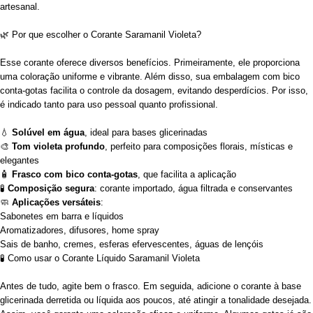
artesanal.
🌿 Por que escolher o Corante Saramanil Violeta?
Esse corante oferece diversos benefícios. Primeiramente, ele proporciona
uma coloração uniforme e vibrante. Além disso, sua embalagem com bico
conta-gotas facilita o controle da dosagem, evitando desperdícios. Por isso,
é indicado tanto para uso pessoal quanto profissional.
💧
Solúvel em água
, ideal para bases glicerinadas
🎨
Tom violeta profundo
, perfeito para composições florais, místicas e
elegantes
🧴
Frasco com bico conta-gotas
, que facilita a aplicação
🧪
Composição segura
: corante importado, água filtrada e conservantes
🧼
Aplicações versáteis
:
Sabonetes em barra e líquidos
Aromatizadores, difusores, home spray
Sais de banho, cremes, esferas efervescentes, águas de lençóis
🧪 Como usar o Corante Líquido Saramanil Violeta
Antes de tudo, agite bem o frasco. Em seguida, adicione o corante à base
glicerinada derretida ou líquida aos poucos, até atingir a tonalidade desejada.