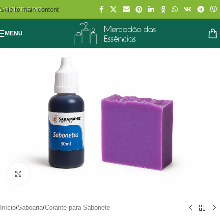
Skip to main content
(11) 3731-2452
MENU
Clique para ampliar
Início
/
Saboaria
/
Corante para Sabonete