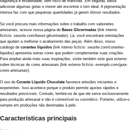
segurança e estabilidade, sem risco de manchas. Em seguida, basta
adicionar algumas gotas e mexer até encontrar o tom ideal. A pigmentação
intensa faz com que pequenas quantidades já gerem ótimos resultados.
Se você procura mais informações sobre o trabalho com sabonetes
artesanais, acesse nossa página de
Bases Glicerinadas
(link interno
fictício:
seusite.com/bases-glicerinadas
). Lá, você encontrará orientações
que ajudam a melhorar o acabamento das peças. Além disso, nosso
catálogo de
corantes líquidos
(link interno fictício:
seusite.com/corantes-
liquidos
) apresenta outras cores que podem complementar suas criações.
Para ampliar ainda mais suas inspirações, visite também este guia externo
sobre técnicas de cores artesanais (link externo fictício:
exemplo.com/guia-
cores-artesanais
).
O uso do
Corante Líquido Chocolate
favorece artesãos iniciantes e
experientes. Isso acontece porque o produto permite ajustes rápidos e
resultados previsíveis. Contudo, lembre-se de que ele serve exclusivamente
para produção artesanal e não é comestível ou cosmético. Portanto, utilize-o
sempre em produções não destinadas à pele.
Características principais