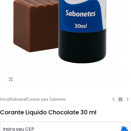
Clique para ampliar
Início
/
Saboaria
/
Corante para Sabonete
Corante Liquido Chocolate 30 ml