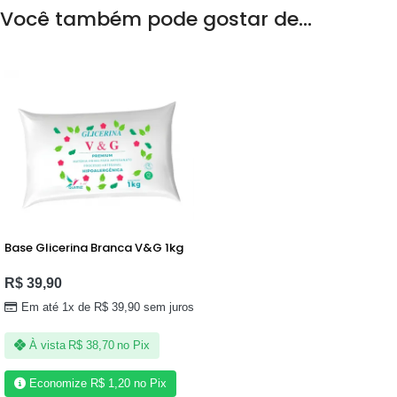
Você também pode gostar de…
Base Glicerina Branca V&G 1kg
R$
39,90
Em até 1x de
R$
39,90
sem juros
À vista
R$
38,70
no Pix
Economize
R$
1,20
no Pix