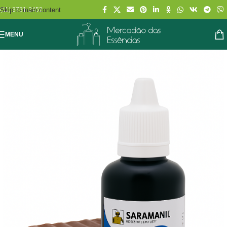
Skip to main content
(11) 3731-2452
MENU