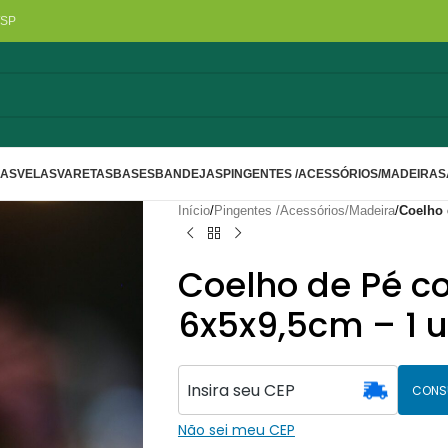
/SP
LAS
VELAS
VARETAS
BASES
BANDEJAS
PINGENTES /ACESSÓRIOS/MADEIRA
S
Início
/
Pingentes /Acessórios/Madeira
/
Coelho 
Coelho de Pé c
6x5x9,5cm – 1 
CONS
Não sei meu CEP