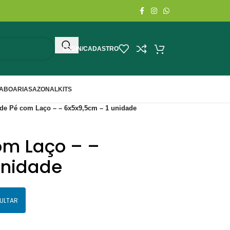
LOGIN/CADASTRO
ABOARIA
SAZONAL
KITS
de Pé com Laço – – 6x5x9,5cm – 1 unidade
om Laço – –
unidade
ULTAR