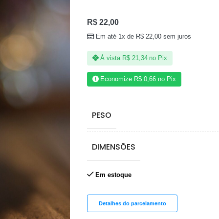
R$
22,00
Em até 1x de
R$
22,00
sem juros
À vista
R$
21,34
no Pix
Economize
R$
0,66
no Pix
PESO
DIMENSÕES
Em estoque
Detalhes do parcelamento