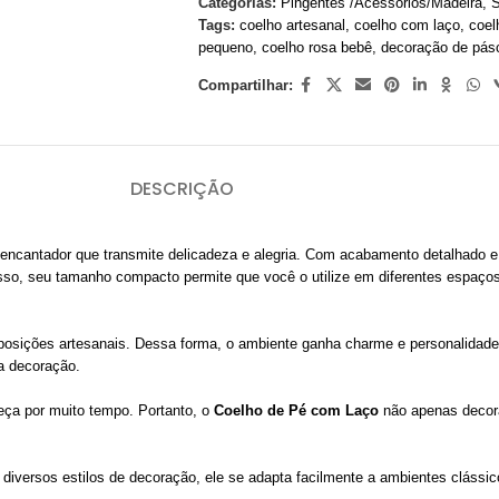
Categorias:
Pingentes /Acessórios/Madeira
,
S
Tags:
coelho artesanal
,
coelho com laço
,
coel
pequeno
,
coelho rosa bebê
,
decoração de pás
Compartilhar:
DESCRIÇÃO
encantador que transmite delicadeza e alegria. Com acabamento detalhado e l
so, seu tamanho compacto permite que você o utilize em diferentes espaços
posições artesanais. Dessa forma, o ambiente ganha charme e personalidade
a decoração.
peça por muito tempo. Portanto, o
Coelho de Pé com Laço
não apenas decor
diversos estilos de decoração, ele se adapta facilmente a ambientes clássic