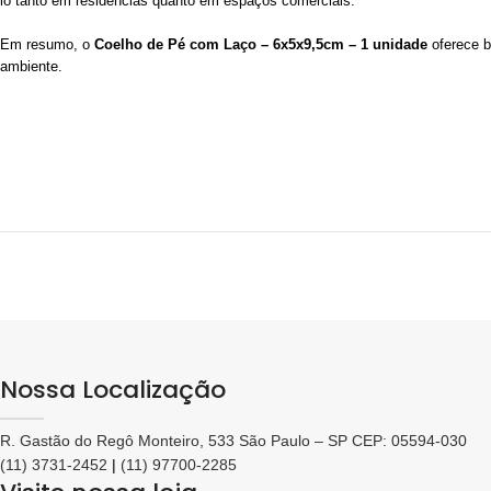
lo tanto em residências quanto em espaços comerciais.
Em resumo, o
Coelho de Pé com Laço – 6x5x9,5cm – 1 unidade
oferece b
ambiente.
Nossa Localização
R. Gastão do Regô Monteiro, 533 São Paulo – SP CEP: 05594-030
(11) 3731-2452
|
(11) 97700-2285