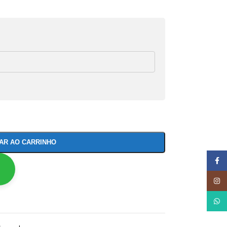
NAR AO CARRINHO
Face
Insta
What