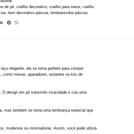
azonal
ho de pé
,
coelho decorativo
,
coelho para mesa
,
coelho
coa
,
item decorativo páscoa
,
lembrancinha páscoa
aço elegante, ele se torna perfeito para compor
, como mesas, aparadores, estantes ou kits de
. O design em pé transmite vivacidade e cria uma
a, mas também se torna uma lembrança especial que
os, modernos ou minimalistas. Assim, você pode utilizá-