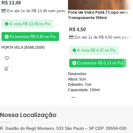
R$
13,49
Em até 1x de
R$
13,49
sem juros
Pote de Vidro Patê /Copo vela
Transparente 156ml
À vista
R$
13,09
no Pix
R$
4,50
Economize
R$
0,40
no Pix
Em até 1x de
R$
4,50
sem juros
PORTA VELA 265ML/200G
À vista
R$
4,37
no Pix
Economize
R$
0,13
no Pix
Dimensões
Altura: 5cm
Diâmetro: 7cm
Capacidade: 150ml
Nossa Localização
R. Gastão do Regô Monteiro, 533 São Paulo – SP CEP: 05594-030