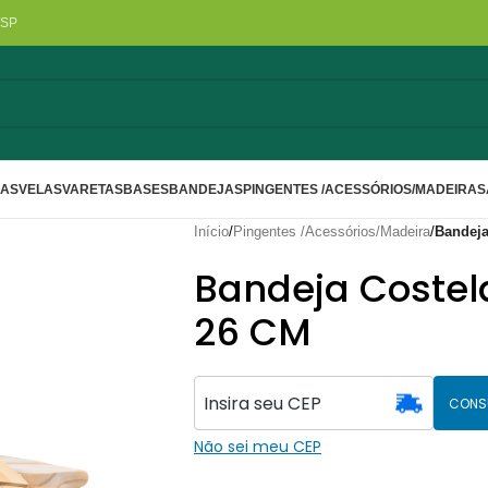
/SP
LAS
VELAS
VARETAS
BASES
BANDEJAS
PINGENTES /ACESSÓRIOS/MADEIRA
S
Início
/
Pingentes /Acessórios/Madeira
/
Bandeja
Bandeja Costela
26 CM
CONS
Não sei meu CEP