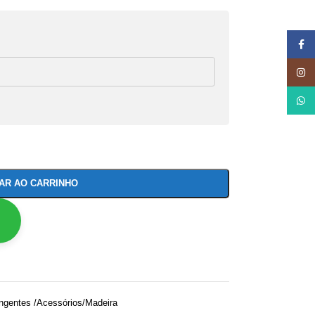
Face
Insta
What
NAR AO CARRINHO
ngentes /Acessórios/Madeira