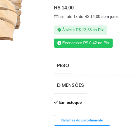
R$
14,00
Em até 1x de
R$
14,00
sem juros
À vista
R$
13,58
no Pix
Economize
R$
0,42
no Pix
PESO
DIMENSÕES
Em estoque
Detalhes do parcelamento