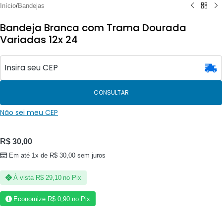
Início
/
Bandejas
Bandeja Branca com Trama Dourada
Variadas 12x 24
CONSULTAR
Não sei meu CEP
R$
30,00
Em até 1x de
R$
30,00
sem juros
À vista
R$
29,10
no Pix
Economize
R$
0,90
no Pix