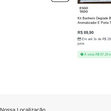
ESGO
TADO
Kit Banheiro Degrade 
Aromatizador E Porta 
R$
89,90
Em até 3x de
R$
29
juros
À vista
R$
87,20
n
Nossa Localização