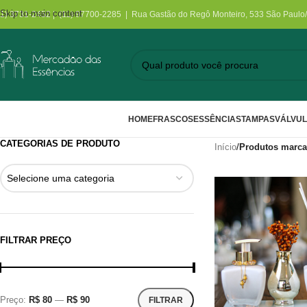
Skip to main content
11) 3731-2452 | (11) 97700-2285 | Rua Gastão do Regô Monteiro, 533 São Paulo
HOME
FRASCOS
ESSÊNCIAS
TAMPAS
VÁLVU
CATEGORIAS DE PRODUTO
Início
/
Produtos marca
Selecione uma categoria
FILTRAR PREÇO
Preço:
R$ 80
—
R$ 90
FILTRAR