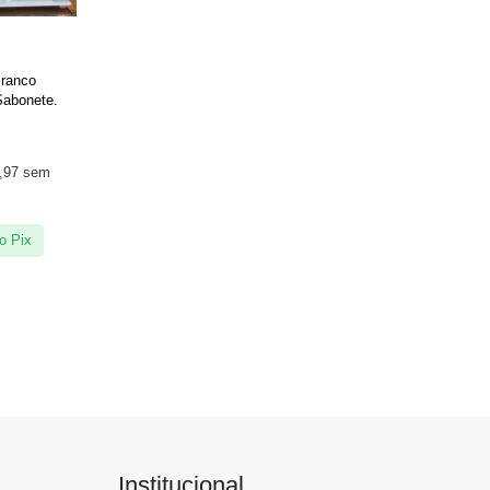
Branco
Sabonete.
,97
sem
o Pix
Institucional