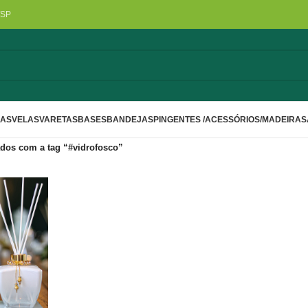
/SP
LAS
VELAS
VARETAS
BASES
BANDEJAS
PINGENTES /ACESSÓRIOS/MADEIRA
S
dos com a tag “#vidrofosco”