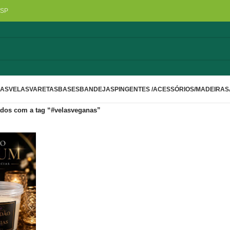
/SP
LAS
VELAS
VARETAS
BASES
BANDEJAS
PINGENTES /ACESSÓRIOS/MADEIRA
S
dos com a tag “#velasveganas”