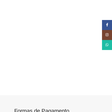
Face
Insta
What
Formas de Pagamento