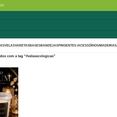
/SP
LAS
VELAS
VARETAS
BASES
BANDEJAS
PINGENTES /ACESSÓRIOS/MADEIRA
S
dos com a tag “#velasecologicas”