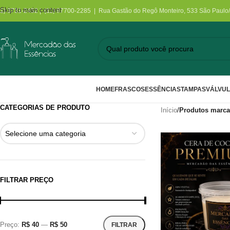
Skip to main content
11) 3731-2452 | (11) 97700-2285 | Rua Gastão do Regô Monteiro, 533 São Paulo
HOME
FRASCOS
ESSÊNCIAS
TAMPAS
VÁLVU
CATEGORIAS DE PRODUTO
Início
/
Produtos marca
Selecione uma categoria
FILTRAR PREÇO
Preço:
R$ 40
—
R$ 50
FILTRAR