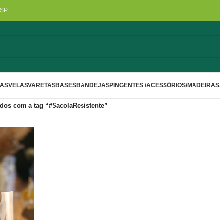
/SP
LAS
VELAS
VARETAS
BASES
BANDEJAS
PINGENTES /ACESSÓRIOS/MADEIRA
S
dos com a tag “#SacolaResistente”