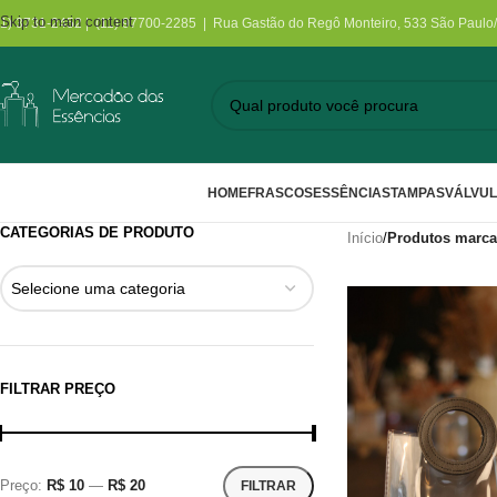
Skip to main content
11) 3731-2452 | (11) 97700-2285 | Rua Gastão do Regô Monteiro, 533 São Paulo
HOME
FRASCOS
ESSÊNCIAS
TAMPAS
VÁLVU
CATEGORIAS DE PRODUTO
Início
/
Produtos marca
Selecione uma categoria
FILTRAR PREÇO
Preço:
R$ 10
—
R$ 20
FILTRAR