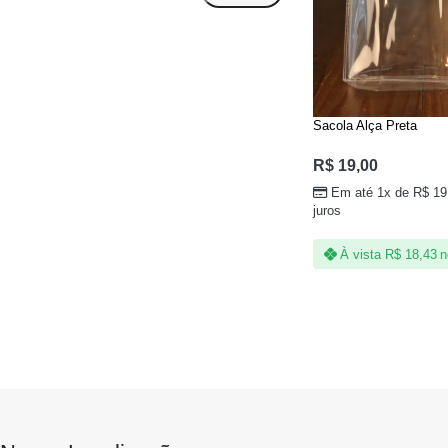
Sacola Alça Preta
R$
19,00
Em até 1x de
R$
19
juros
À vista
R$
18,43
n