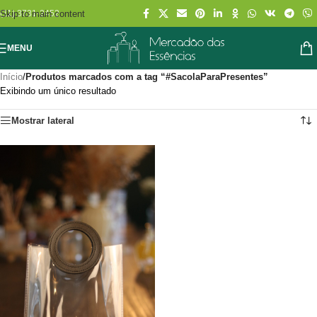
Skip to main content
(11) 3731-2452
MENU
Início
/
Produtos marcados com a tag “#SacolaParaPresentes”
Exibindo um único resultado
Mostrar lateral