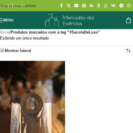
Skip to main content
(11) 3731-2452
MENU
Início
/
Produtos marcados com a tag “#SacolaDeLuxo”
Exibindo um único resultado
Mostrar lateral