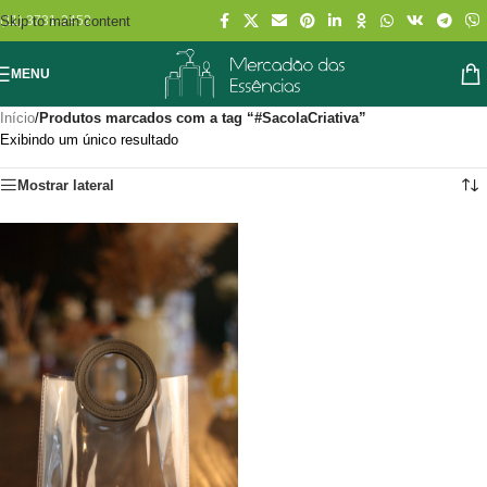
Skip to main content
(11) 3731-2452
MENU
Início
/
Produtos marcados com a tag “#SacolaCriativa”
Exibindo um único resultado
Mostrar lateral