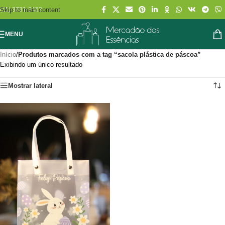
Skip to main content
(11) 3731-2452
MENU
Início
/
Produtos marcados com a tag “sacola plástica de páscoa”
Exibindo um único resultado
Mostrar lateral