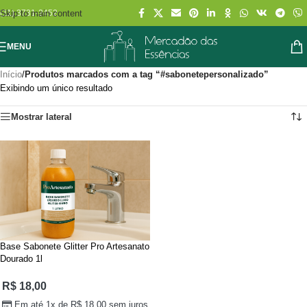
Skip to main content
(11) 3731-2452
MENU
Início
/
Produtos marcados com a tag “#sabonetepersonalizado”
Exibindo um único resultado
Mostrar lateral
Base Sabonete Glitter Pro Artesanato
Dourado 1l
R$
18,00
Em até 1x de
R$
18,00
sem juros